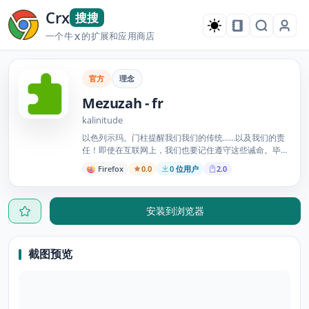
Crx
搜搜
一个牛
的扩展和应用商店
X
官方
理念
Mezuzah - fr
kalinitude
以色列示玛。门柱提醒我们我们的传统……以及我们的责
任！即使在互联网上，我们也要记住遵守这些诫命。毕
竟，“知道谁在你之上：一只眼睛看，一只耳朵听，你的
Firefox
0.0
0 位用户
2.0
所有行为都记录在一本书里！” （教父的格言）
安装到浏览器
截图预览