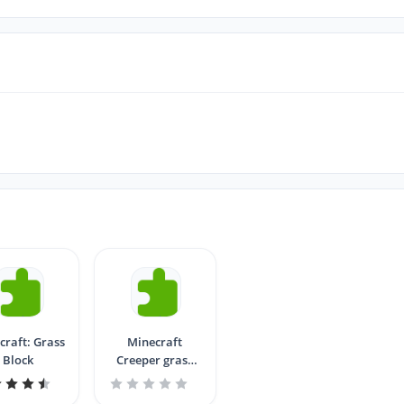
craft: Grass
Minecraft
Block
Creeper grass
block