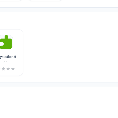
ystation 5
PS5