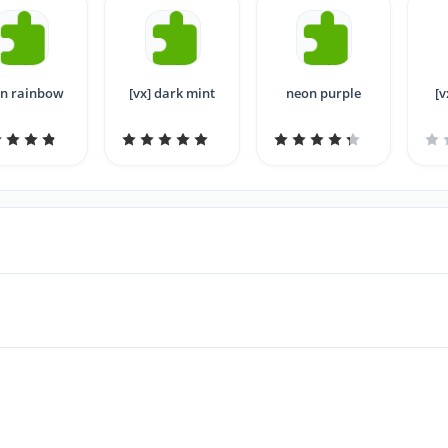
n rainbow
[vx] dark mint
neon purple
[v