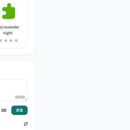
x] lavender
night
0/500
发送