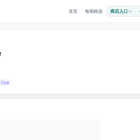
首页
每期精选
商店入口
e
2.0