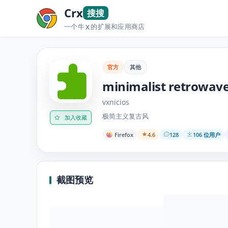
Crx
搜搜
一个牛
的扩展和应用商店
X
官方
其他
minimalist retrowav
vxnicios
极简主义复古风
加入收藏
Firefox
4.6
128
106 位用户
截图预览