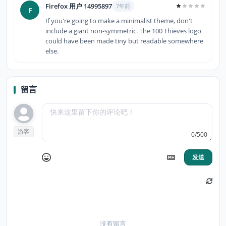
Firefox 用户 14995897
7年前
F
If you're going to make a minimalist theme, don't
include a giant non-symmetric. The 100 Thieves logo
could have been made tiny but readable somewhere
else.
留言
游客
0/500
发送
没有留言