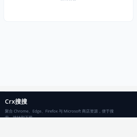
Crx搜搜
聚合 Chrome、Edge、Firefox 与 Microsoft 商店资源，便于搜
索、跳转和下载。
Chrome
Edge