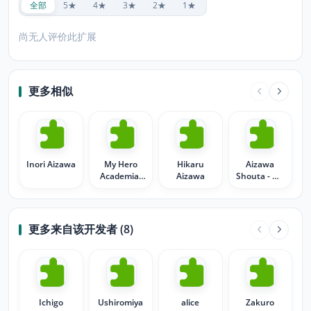
全部
5★
4★
3★
2★
1★
尚无人评价此扩展
更多相似
Inori Aizawa
My Hero
Hikaru
Aizawa
Academia:
Aizawa
Shouta - My
Aizawa
Hero
Shota
Academia
更多来自该开发者 (8)
Ichigo
Ushiromiya
alice
Zakuro