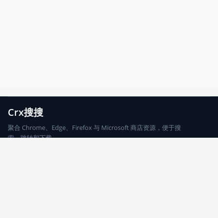
Crx搜搜
聚合 Chrome、Edge、Firefox 与 Microsoft 商店资源，便于搜
索、跳转和下载。
Chrome
Edge
Firefox
Microsoft
搜索
每期精选
更新日志
友情链接
© 2026 CRX搜搜