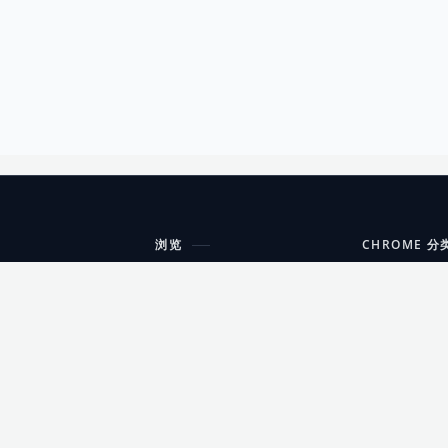
浏览
CHROME 分
每期精选
工具
搜索扩展
沟通
更新日志
开发者工具
友情链接
家居