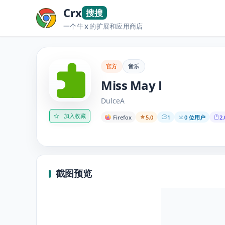
Crx
搜搜
一个牛
的扩展和应用商店
X
官方
音乐
Miss May I
DulceA
加入收藏
Firefox
5.0
1
0 位用户
2.
截图预览