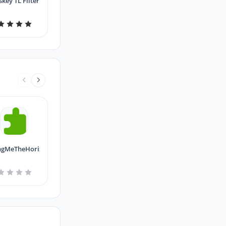
skey TL Filter
ngMeTheHorizonn