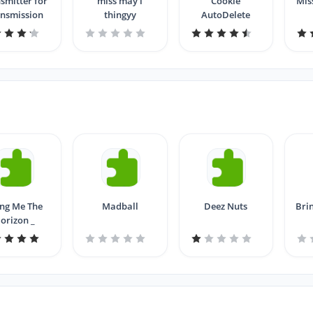
smitter for
miss may i
Cookie
Mis
nsmission
thingyy
AutoDelete
ng Me The
Madball
Deez Nuts
Bri
orizon _