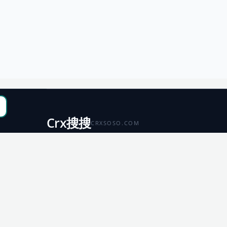
Crx搜搜
CRXSOSO.COM
聚合 Chrome、Edge、Firefox 与 Microsoft 商店资源，
便于搜索、跳转和下载。
Chrome
Edge
扩展商店
扩展商店
Firefox
Microsoft
扩展商店
应用商店