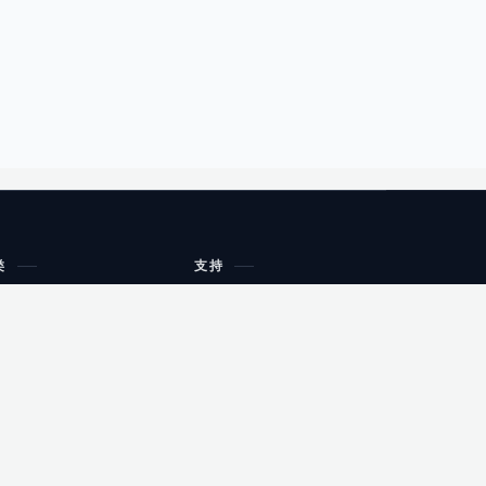
类
支持
工作流程与规划
油小猴
教育
网站地图
购物
健康