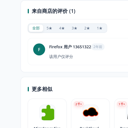
来自商店的评价 (1)
全部
5★
4★
3★
2★
1★
Firefox 用户 13651322
2年前
F
该用户仅评分
更多相似
2
千+
1
千+