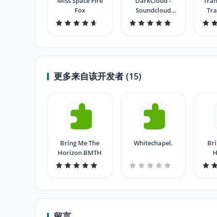
Miss Space Fire
DarkCloud -
Tran
Fox
Soundcloud
Tra
Night Mode
更多来自该开发者 (15)
Bring Me The
Whitechapel.
Bri
Horizon BMTH
H
留言