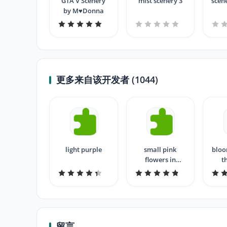
GTA V Scenery
mist scenery 3
scenery 
by M♥Donna
更多来自该开发者 (1044)
light purple
small pink
bloo
flowers in
t
evening -
留言