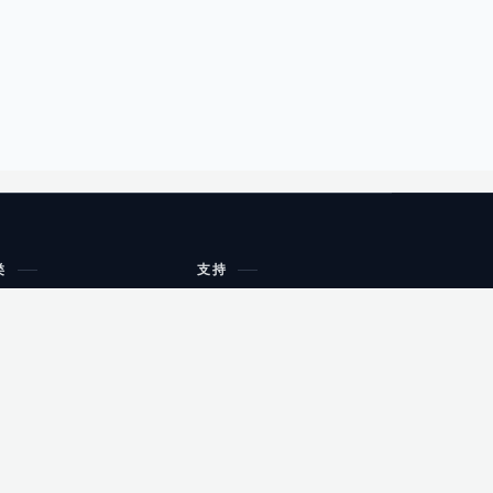
类
支持
工作流程与规划
油小猴
教育
网站地图
购物
健康