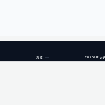
浏览
CHROME 分
每期精选
工具
搜索扩展
沟通
更新日志
开发者工具
友情链接
家居