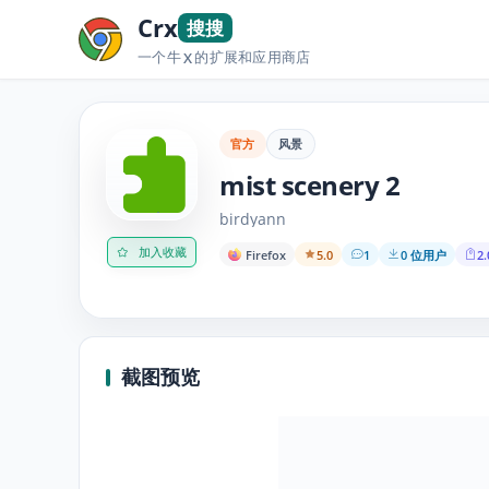
Crx
搜搜
一个牛
的扩展和应用商店
X
官方
风景
mist scenery 2
birdyann
加入收藏
Firefox
5.0
1
0 位用户
2.
截图预览