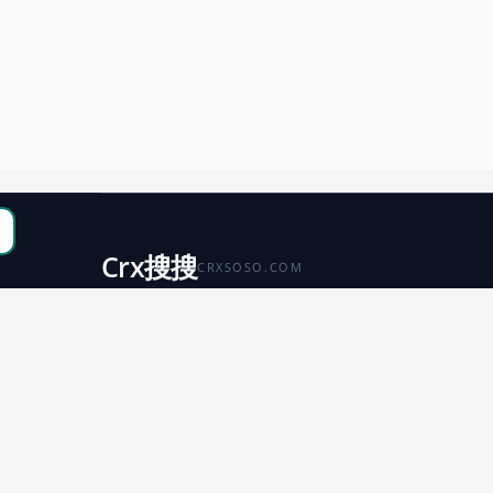
Crx搜搜
CRXSOSO.COM
聚合 Chrome、Edge、Firefox 与 Microsoft 商店资源，
便于搜索、跳转和下载。
Chrome
Edge
扩展商店
扩展商店
Firefox
Microsoft
扩展商店
应用商店