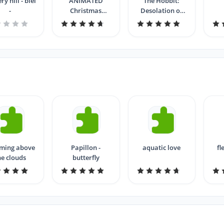
hill - biei
ANIMATED
The Hobbit:
-
Christmas
Desolation of
Scenery by
Smaug - Scenery
candelora
1
ming above
Papillon -
aquatic love
fl
he clouds
butterfly