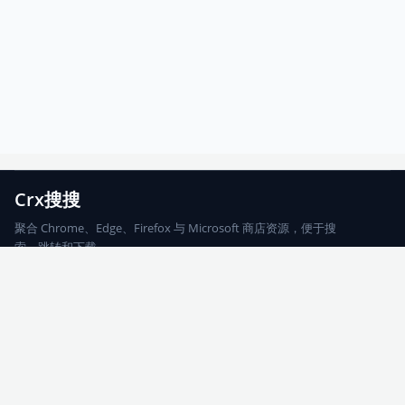
Crx搜搜
聚合 Chrome、Edge、Firefox 与 Microsoft 商店资源，便于搜
索、跳转和下载。
Chrome
Edge
Firefox
Microsoft
搜索
每期精选
更新日志
友情链接
© 2026 CRX搜搜
网站地图
友情链接