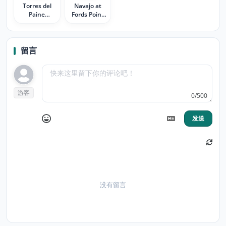
Torres del
Navajo at
Paine
Fords Point
National
Monument
Park Chile
Valley
留言
游客
0/500
发送
没有留言