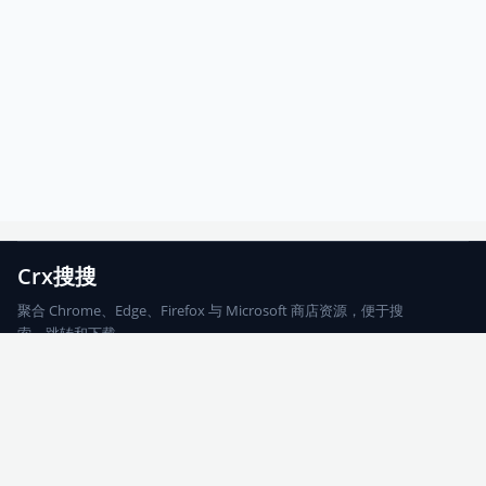
Crx搜搜
聚合 Chrome、Edge、Firefox 与 Microsoft 商店资源，便于搜
索、跳转和下载。
Chrome
Edge
Firefox
Microsoft
搜索
每期精选
更新日志
友情链接