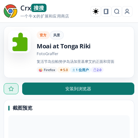
Crx
搜搜
一个牛
的扩展和应用商店
X
官方
风景
Moai at Tonga Riki
FotoGraffer
复活节岛拉帕努伊岛汤加里基摩艾的正面和背面
Firefox
5.0
1 位用户
2.0
安装到浏览器
截图预览