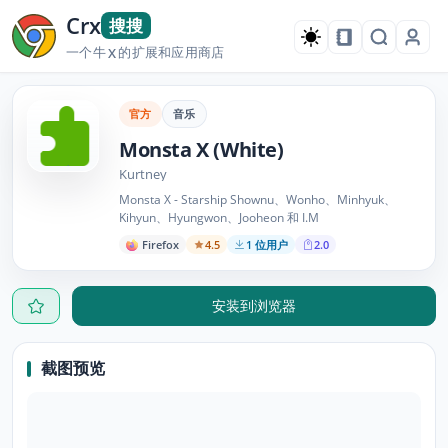
Crx
搜搜
一个牛
的扩展和应用商店
X
官方
音乐
Monsta X (White)
Kurtney
Monsta X - Starship Shownu、Wonho、Minhyuk、
Kihyun、Hyungwon、Jooheon 和 I.M
Firefox
4.5
1 位用户
2.0
安装到浏览器
截图预览