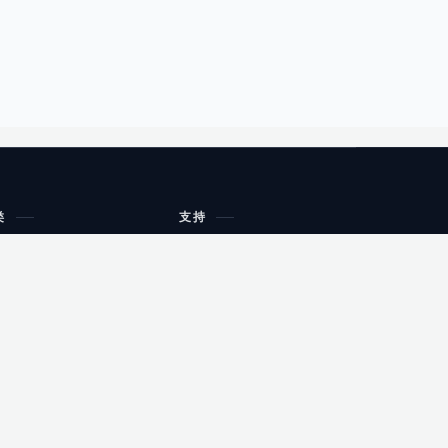
类
支持
工作流程与规划
油小猴
教育
网站地图
购物
健康