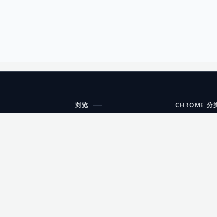
浏览
CHROME 分
每期精选
工具
搜索扩展
沟通
更新日志
开发者工具
友情链接
家居