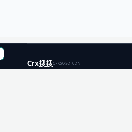
Crx搜搜
CRXSOSO.COM
聚合 Chrome、Edge、Firefox 与 Microsoft 商店资源，
便于搜索、跳转和下载。
Chrome
Edge
扩展商店
扩展商店
Firefox
Microsoft
扩展商店
应用商店