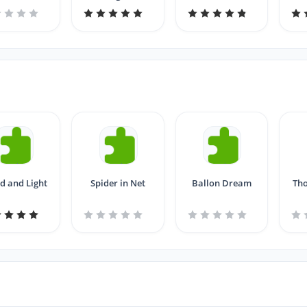
ANIMATED--
 and Light
Spider in Net
Ballon Dream
Tho