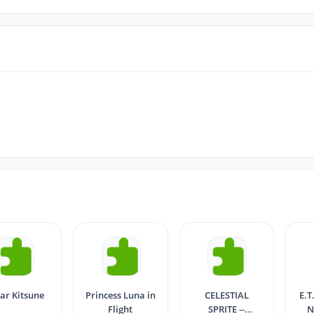
ar Kitsune
Princess Luna in
CELESTIAL
E.T. -ANIMA
Flight
SPRITE --
N