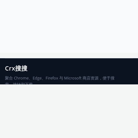
Crx搜搜
聚合 Chrome、Edge、Firefox 与 Microsoft 商店资源，便于搜
索、跳转和下载。
Chrome
Edge
Firefox
Microsoft
搜索
每期精选
更新日志
友情链接
© 2026 CRX搜搜
网站地图
友情链接