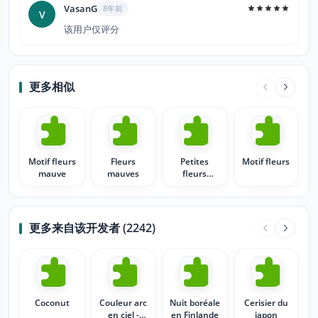
VasanG
8年前
V
该用户仅评分
更多相似
Motif fleurs
Fleurs
Petites
Motif fleurs
mauve
mauves
fleurs
mauves
更多来自该开发者 (2242)
Coconut
Couleur arc
Nuit boréale
Cerisier du
en ciel -
en Finlande
japon