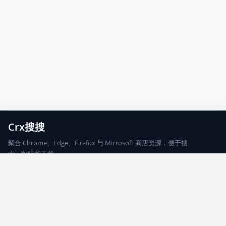
Crx搜搜
聚合 Chrome、Edge、Firefox 与 Microsoft 商店资源，便于搜
索、跳转和下载。
Chrome
Edge
Firefox
Microsoft
搜索
每期精选
更新日志
友情链接