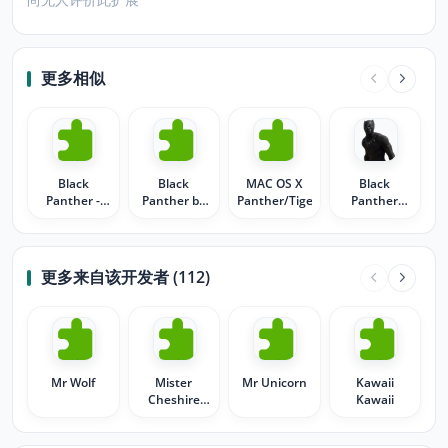
更多相似
Black
Black
MAC OS X
Black
Panther -
Panther by
Panther/Tiger
Panther
Bokeh
MaDonna
Wallpaper
New Tab
Theme
更多来自该开发者 (112)
Mr Wolf
Mister
Mr Unicorn
Kawaii
Cheshire
Kawaii
Cat