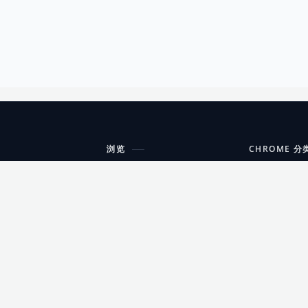
浏览
CHROME 分
每期精选
工具
搜索扩展
沟通
更新日志
开发者工具
友情链接
家居