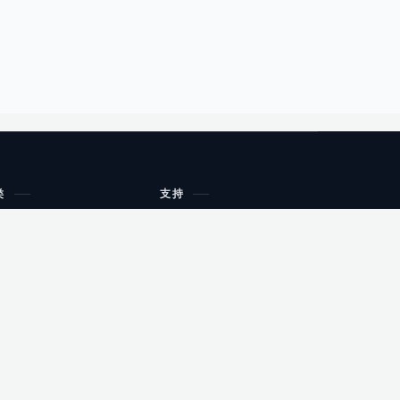
类
支持
工作流程与规划
油小猴
教育
网站地图
购物
健康