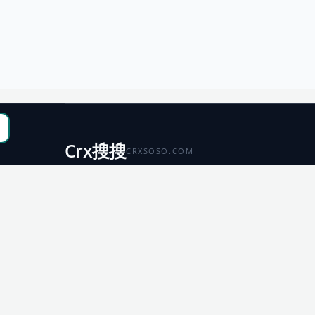
Crx搜搜
CRXSOSO.COM
聚合 Chrome、Edge、Firefox 与 Microsoft 商店资源，
便于搜索、跳转和下载。
Chrome
Edge
扩展商店
扩展商店
Firefox
Microsoft
扩展商店
应用商店