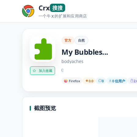
Crx
搜搜
一个牛
的扩展和应用商店
X
官方
自然
My Bubbles...
bodyaches
(:
加入收藏
Firefox
0.0
0
0 位用户
2.
截图预览