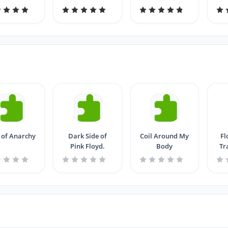
 of Anarchy
Dark Side of
Coil Around My
Fl
Pink Floyd.
Body
Tr