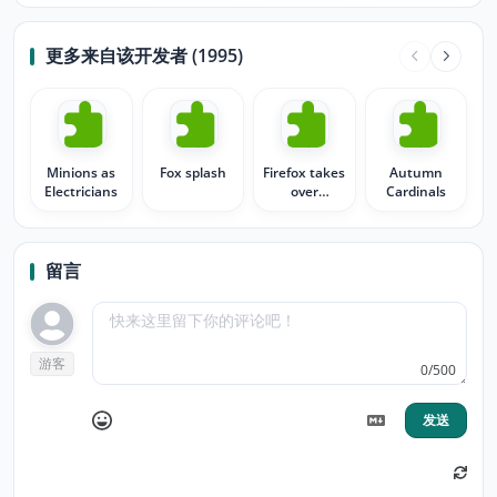
更多来自该开发者 (1995)
Minions as
Fox splash
Firefox takes
Autumn
Electricians
over
Cardinals
Universe
留言
游客
0/500
发送