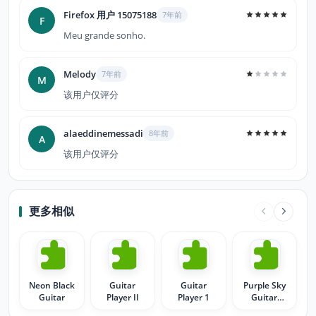
Firefox 用户 15075188
7年前
F
Meu grande sonho.
Melody
7年前
M
该用户仅评分
alaeddinemessadi
8年前
A
该用户仅评分
更多相似
Neon Black
Guitar
Guitar
Purple Sky
Guitar
Player II
Player 1
Guitar
Player