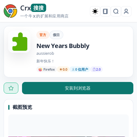
Crx
搜搜
一个牛
的扩展和应用商店
X
官方
假日
New Years Bubbly
aussierob
新年快乐！
Firefox
0.0
0 位用户
2.0
安装到浏览器
截图预览