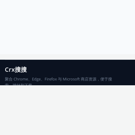
Crx搜搜
聚合 Chrome、Edge、Firefox 与 Microsoft 商店资源，便于搜
索、跳转和下载。
Chrome
Edge
Firefox
Microsoft
搜索
每期精选
更新日志
友情链接
© 2026 CRX搜搜