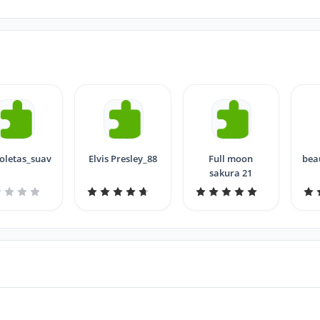
oletas_suave4
Elvis Presley_88
Full moon
bea
sakura 21