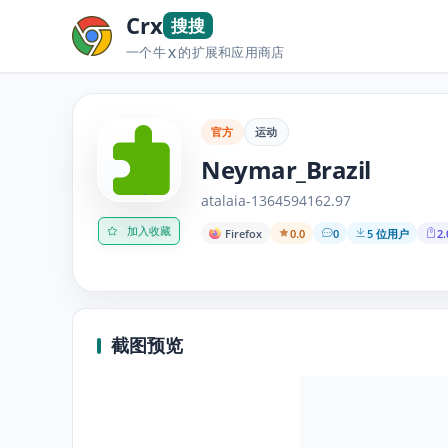
Crx
搜搜
一个牛
的扩展和应用商店
X
官方
运动
Neymar_Brazil
atalaia-1364594162.97
加入收藏
Firefox
0.0
0
5 位用户
2.
截图预览