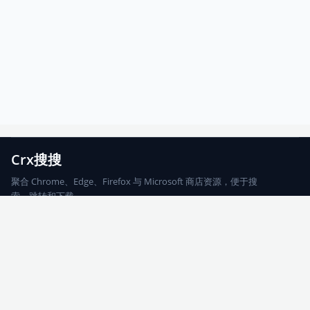
Crx搜搜
聚合 Chrome、Edge、Firefox 与 Microsoft 商店资源，便于搜
索、跳转和下载。
Chrome
Edge
Firefox
Microsoft
搜索
每期精选
更新日志
友情链接
© 2026 CRX搜搜