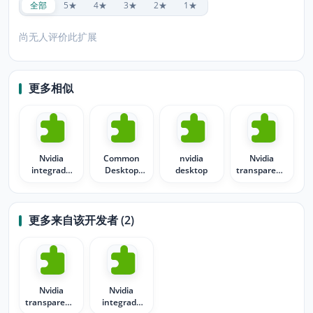
全部
5★
4★
3★
2★
1★
尚无人评价此扩展
更多相似
Nvidia
Common
nvidia
Nvidia
integrado
Desktop
desktop
transparencia
com
Environment
com
Desktop
wallpaper
更多来自该开发者 (2)
Nvidia
Nvidia
transparencia
integrado