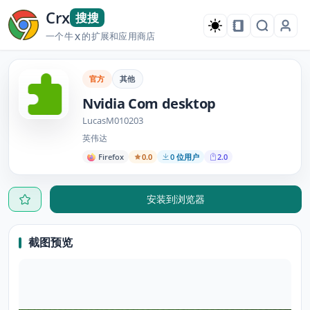
Crx
搜搜
一个牛
的扩展和应用商店
X
官方
其他
Nvidia Com desktop
LucasM010203
英伟达
Firefox
0.0
0 位用户
2.0
安装到浏览器
截图预览