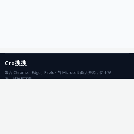
Crx搜搜
聚合 Chrome、Edge、Firefox 与 Microsoft 商店资源，便于搜
索、跳转和下载。
Chrome
Edge
Firefox
Microsoft
搜索
每期精选
更新日志
友情链接
© 2026 CRX搜搜
网站地图
友情链接