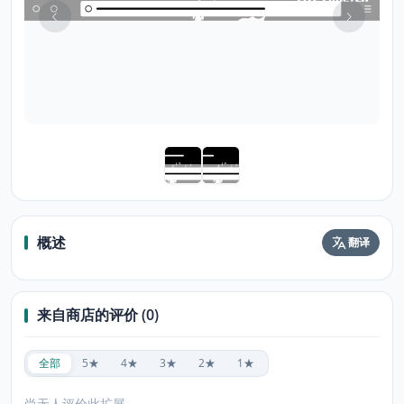
概述
翻译
来自商店的评价 (0)
全部
5★
4★
3★
2★
1★
尚无人评价此扩展