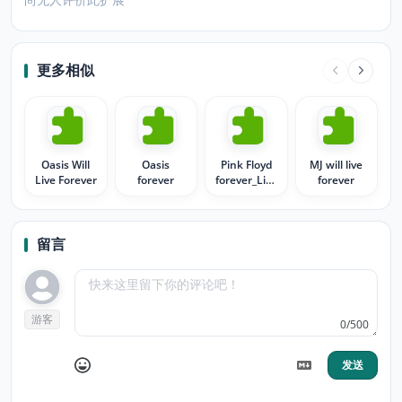
更多相似
Oasis Will
Oasis
Pink Floyd
MJ will live
Live Forever
forever
forever_Live
forever
at Pompei
留言
游客
0/500
发送