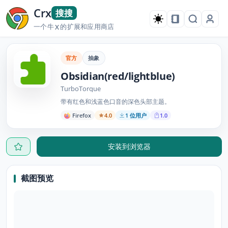
Crx
搜搜
一个牛
的扩展和应用商店
X
官方
抽象
Obsidian(red/lightblue)
TurboTorque
带有红色和浅蓝色口音的深色头部主题。
Firefox
4.0
1 位用户
1.0
安装到浏览器
截图预览