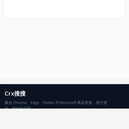
Crx搜搜
聚合 Chrome、Edge、Firefox 与 Microsoft 商店资源，便于搜
索、跳转和下载。
Chrome
Edge