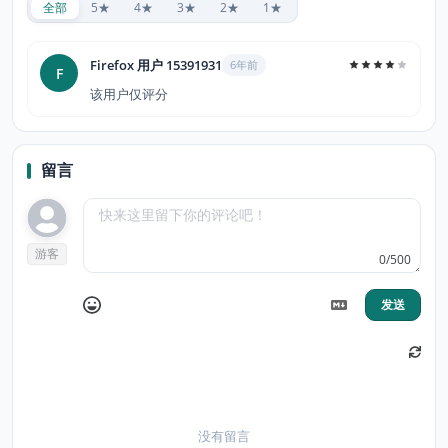
全部
5★
4★
3★
2★
1★
Firefox 用户 15391931
6年前
F
该用户仅评分
留言
游客
0/500
发送
没有留言