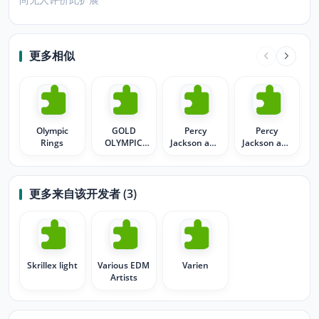
更多相似
Olympic
GOLD
Percy
Percy
Rings
OLYMPIC
Jackson and
Jackson and
RINGS
the
the
Olympians
Olympians
collage
更多来自该开发者 (3)
Skrillex light
Various EDM
Varien
Artists