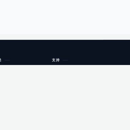
类
支持
工作流程与规划
油小猴
教育
网站地图
购物
健康
网站地图
友情链接