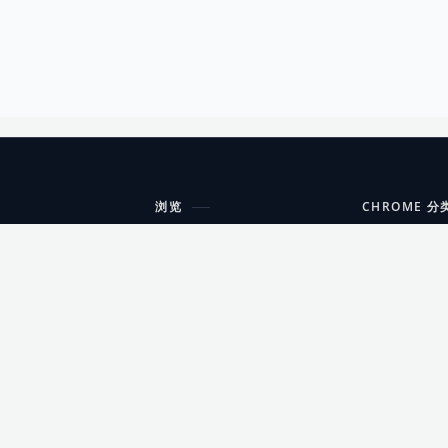
浏览
CHROME 分
每期精选
工具
搜索扩展
沟通
更新日志
开发者工具
友情链接
家居