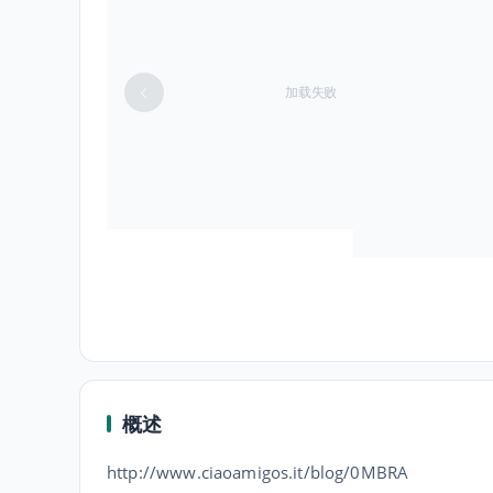
加载失败
概述
http://www.ciaoamigos.it/blog/0MBRA