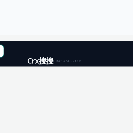
Crx搜搜
CRXSOSO.COM
聚合 Chrome、Edge、Firefox 与 Microsoft 商店资源，
便于搜索、跳转和下载。
Chrome
Edge
扩展商店
扩展商店
Firefox
Microsoft
扩展商店
应用商店
© 2026 CRX搜搜