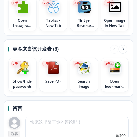
1
千+
7
万+
3
万+
1
千+
Open
Tabliss -
TinEye
Open Image
Instagram
New Tab
Reverse
In New Tab
image in a
Image
new tab
Search
更多来自该开发者 (8)
7
千+
5
千+
3
千+
3
千+
Show/hide
Save PDF
Search
Open
passwords
image
bookmarks
in a new tab
留言
游客
0/500