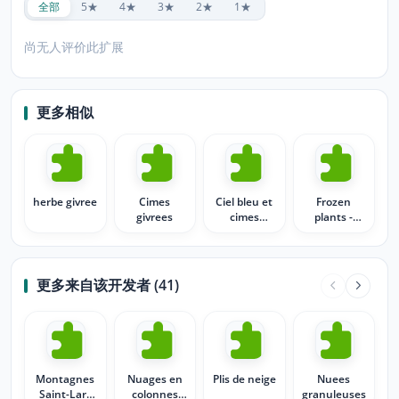
全部
5★
4★
3★
2★
1★
尚无人评价此扩展
更多相似
herbe givree
Cimes
Ciel bleu et
Frozen
givrees
cimes
plants -
givrees
Plantes
givrees
更多来自该开发者 (41)
Montagnes
Nuages en
Plis de neige
Nuees
Saint-Lary
colonnes
granuleuses