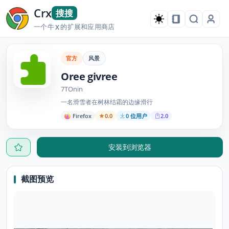
Crx
搜搜
一个牛
的扩展和应用商店
X
官方
风景
Oree givree
7TOnin
一名滑雪者在树林结霜的边缘滑行
Firefox
0.0
0 位用户
2.0
安装到浏览器
截图预览