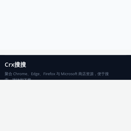
Crx搜搜
聚合 Chrome、Edge、Firefox 与 Microsoft 商店资源，便于搜
索、跳转和下载。
Chrome
Edge
Firefox
Microsoft
搜索
每期精选
更新日志
友情链接
© 2026 CRX搜搜
网站地图
友情链接