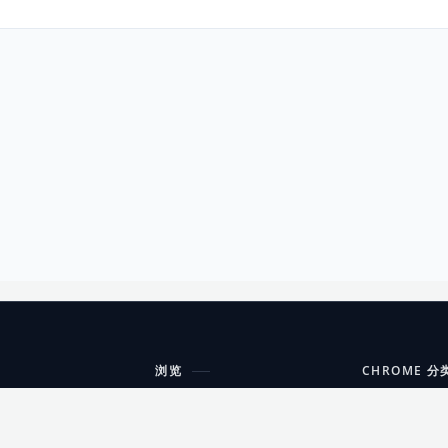
浏览
CHROME 分
每期精选
工具
搜索扩展
沟通