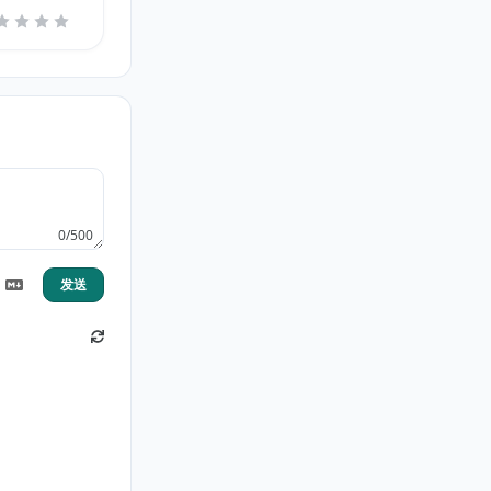
0/500
发送