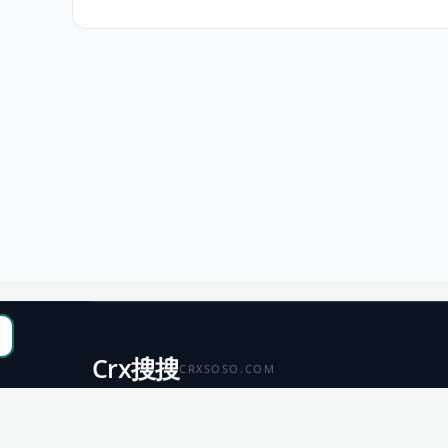
Crx搜搜
CRXSOSO.COM
聚合 Chrome、Edge、Firefox 与 Microsoft 商店资源，
便于搜索、跳转和下载。