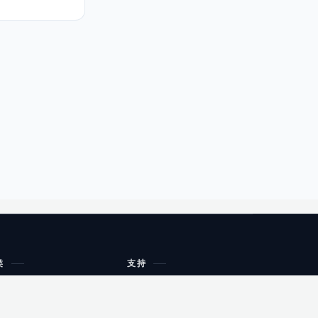
类
支持
工作流程与规划
油小猴
教育
网站地图