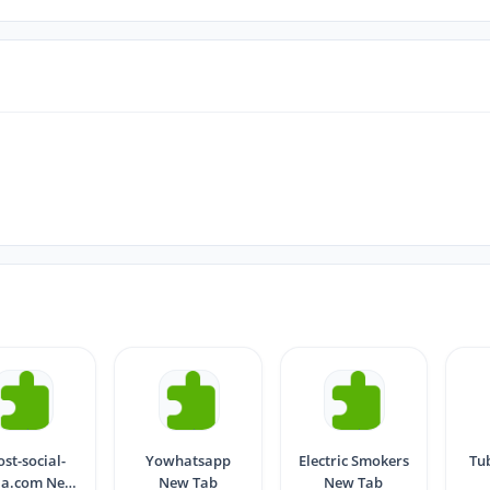
st-social-
Yowhatsapp
Electric Smokers
Tu
ia.com New
New Tab
New Tab