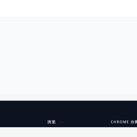
浏览
CHROME 分
每期精选
工具