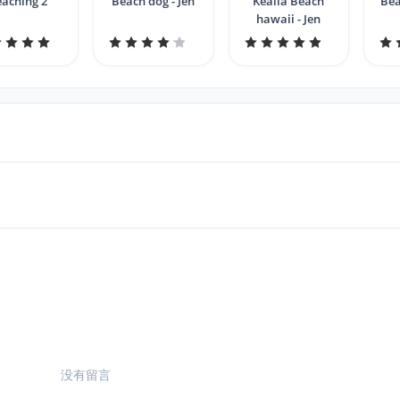
eaching 2
Beach dog - Jen
Kealia Beach
Bea
hawaii - Jen
没有留言