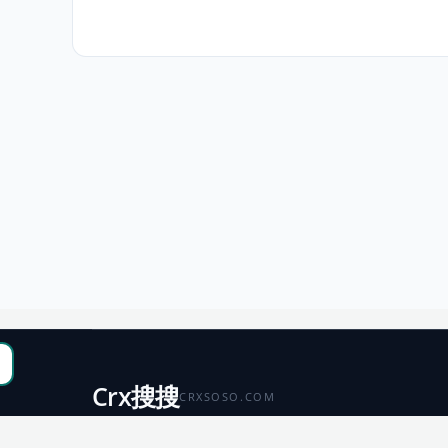
Crx搜搜
CRXSOSO.COM
聚合 Chrome、Edge、Firefox 与 Microsoft 商店资源，