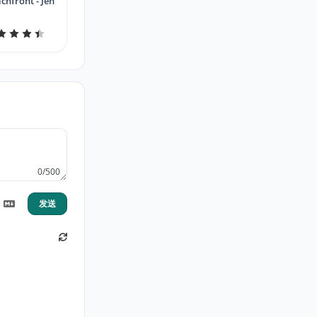
chfront - Jen
0/500
发送