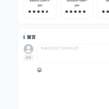
Beach chairs -
autumn lake -
b
Jen
jen
留言
游客