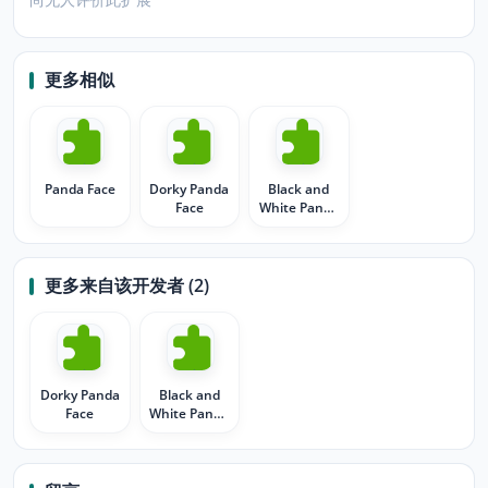
更多相似
Panda Face
Dorky Panda
Black and
Face
White Panda
Face
更多来自该开发者 (2)
Dorky Panda
Black and
Face
White Panda
Face