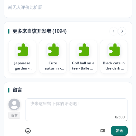
尚无人评价此扩展
更多来自该开发者 (1094)
Japanese
Cute
Golf ball on a
Black cats in
garden -
autumn -
tee - Balle de
the dark -
Jardin
Bel automne
golf sur tee
Chats noirs
Japonais
de nuit
留言
游客
0/500
发送