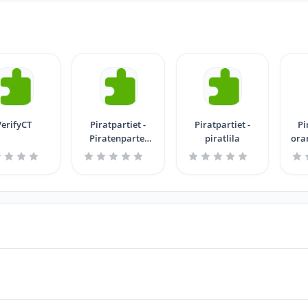
VerifyCT
Piratpartiet -
Piratpartiet -
Pi
Piratenpartei
piratlila
ora
grey - grau