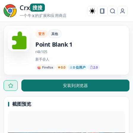
Crx
搜搜
一个牛
的扩展和应用商店
X
官方
其他
Point Blank 1
r4k105
新手@人
Firefox
0.0
0 位用户
2.0
安装到浏览器
截图预览