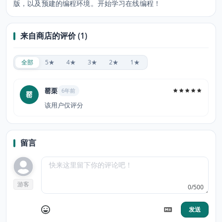
版，以及预建的编程环境。开始学习在线编程！
来自商店的评价 (1)
全部
5★
4★
3★
2★
1★
罂栗
6年前
罂
该用户仅评分
留言
游客
0/500
发送