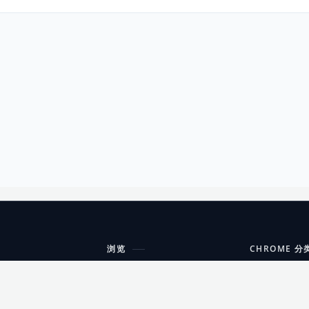
浏览
CHROME 分
每期精选
工具
搜索扩展
沟通