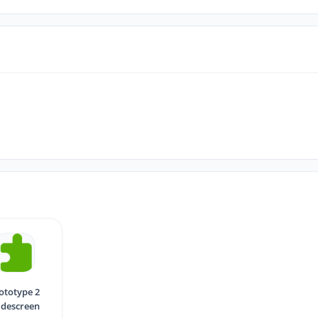
ototype 2
descreen