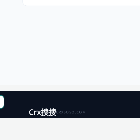
Crx搜搜
CRXSOSO.COM
聚合 Chrome、Edge、Firefox 与 Microsoft 商店资源，
便于搜索、跳转和下载。