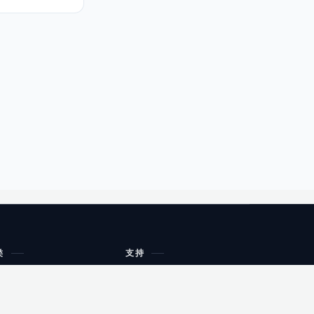
类
支持
工作流程与规划
油小猴
教育
网站地图