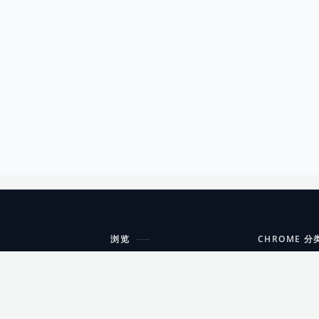
浏览
CHROME 分
每期精选
工具
搜索扩展
沟通
更新日志
开发者工具