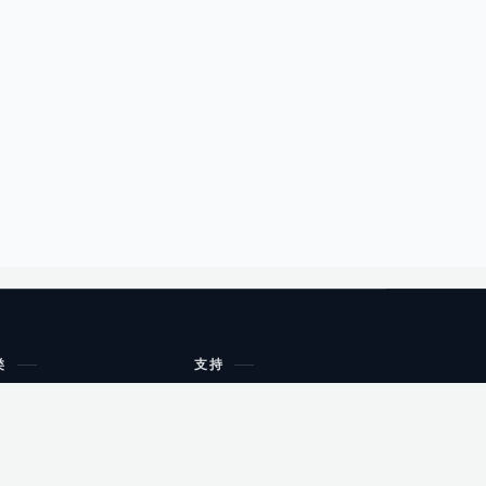
类
支持
工作流程与规划
油小猴
教育
网站地图
购物