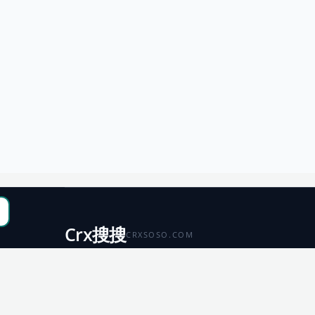
Crx搜搜
CRXSOSO.COM
聚合 Chrome、Edge、Firefox 与 Microsoft 商店资源，
便于搜索、跳转和下载。