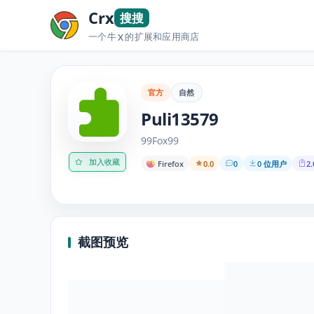
Crx
搜搜
一个牛
的扩展和应用商店
X
官方
自然
Puli13579
99Fox99
加入收藏
Firefox
0.0
0
0 位用户
2.
截图预览