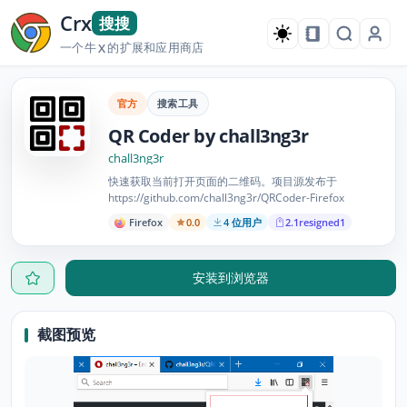
Crx
搜搜
一个牛
的扩展和应用商店
X
官方
搜索工具
QR Coder by chall3ng3r
chall3ng3r
快速获取当前打开页面的二维码。项目源发布于
https://github.com/chall3ng3r/QRCoder-Firefox
Firefox
0.0
4 位用户
2.1resigned1
安装到浏览器
截图预览