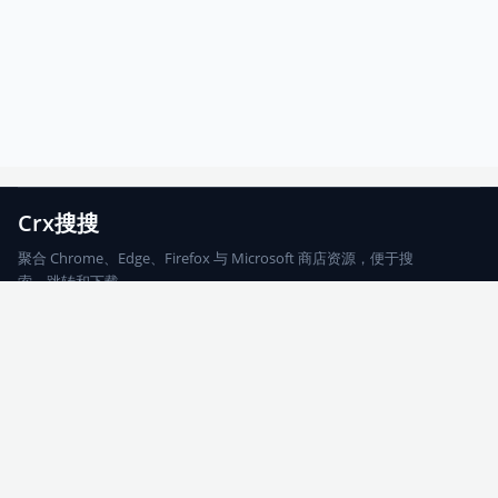
Crx搜搜
聚合 Chrome、Edge、Firefox 与 Microsoft 商店资源，便于搜
索、跳转和下载。
Chrome
Edge
Firefox
Microsoft
搜索
每期精选
更新日志
友情链接
© 2026 CRX搜搜
网站地图
友情链接