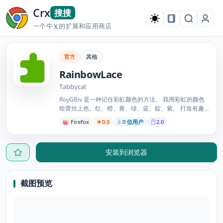
Crx
搜搜
一个牛
的扩展和应用商店
X
官方
其他
RainbowLace
Tabbycat
RoyGBiv 是一种记住彩虹颜色的方法。 我用彩虹的颜色
给蕾丝上色。红、橙、黄、绿、蓝、靛、紫。 打造有趣
的角色。
Firefox
0.0
0 位用户
2.0
安装到浏览器
截图预览