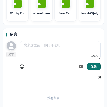
Witchy Poo
WhereTheresSmokeTheresFire
TarotCard
FourthOfJuly
留言
游客
0/500
发送
没有留言