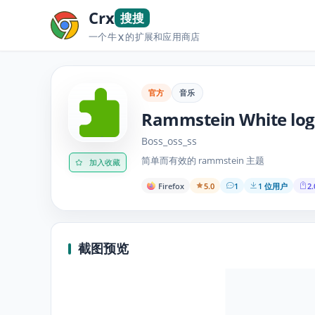
Crx
搜搜
一个牛
的扩展和应用商店
X
官方
音乐
Rammstein White lo
Boss_oss_ss
简单而有效的 rammstein 主题
加入收藏
Firefox
5.0
1
1 位用户
2.
截图预览