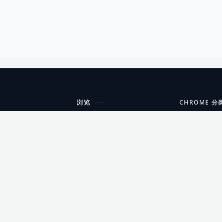
浏览
CHROME 分
每期精选
工具
搜索扩展
沟通
更新日志
开发者工具
友情链接
家居