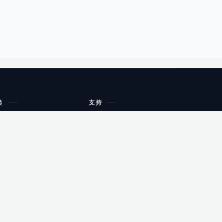
类
支持
工作流程与规划
油小猴
教育
网站地图
购物
健康
网站地图
友情链接