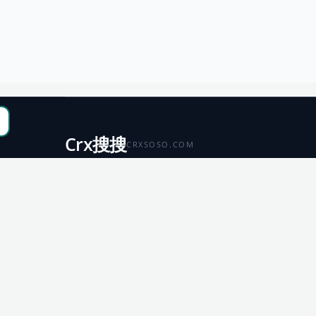
Crx搜搜
CRXSOSO.COM
聚合 Chrome、Edge、Firefox 与 Microsoft 商店资源，
便于搜索、跳转和下载。
Chrome
Edge
扩展商店
扩展商店
Firefox
Microsoft
扩展商店
应用商店
© 2026 CRX搜搜