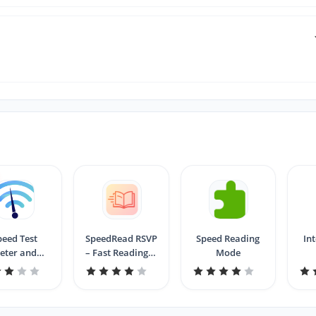
peed Test
SpeedRead RSVP
Speed Reading
In
eter and
– Fast Reading &
Mode
Search
Focus Tool