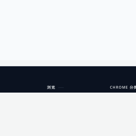
浏览
CHROME 分
每期精选
工具
搜索扩展
沟通
更新日志
开发者工具
友情链接
家居