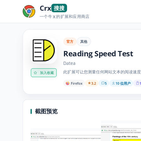
Crx
搜搜
一个牛
的扩展和应用商店
X
官方
其他
Reading Speed Test
Datea
此扩展可让您测量任何网站文本的阅读速度
加入收藏
Firefox
3.2
5
10 位用户
1
截图预览