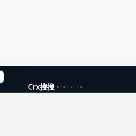
Crx搜搜
CRXSOSO.COM
聚合 Chrome、Edge、Firefox 与 Microsoft 商店资源，
便于搜索、跳转和下载。
Chrome
Edge
扩展商店
扩展商店