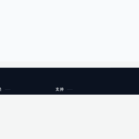
类
支持
工作流程与规划
油小猴
教育
网站地图
购物
健康