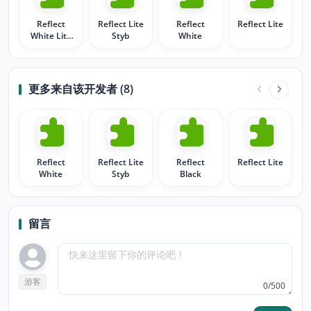
Reflect
Reflect Lite
Reflect
Reflect Lite
White Lite
Styb
White
v.2
更多来自该开发者 (8)
Reflect
Reflect Lite
Reflect
Reflect Lite
White
Styb
Black
留言
游客
0/500