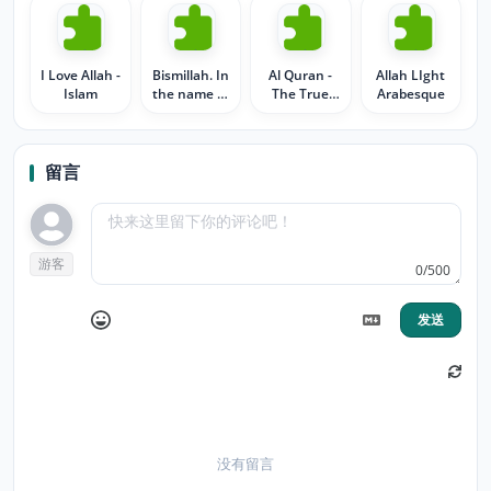
I Love Allah -
Bismillah. In
Al Quran -
Allah LIght
Islam
the name of
The True
Arabesque
Allah
Guidance
留言
游客
0/500
发送
没有留言