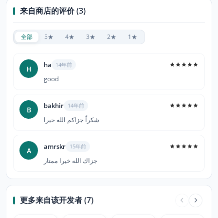
来自商店的评价 (3)
全部
5★
4★
3★
2★
1★
ha
14年前
H
good
bakhir
14年前
B
شکراً جزاکم الله خیرا
amrskr
15年前
A
جزاك الله خيرا ممتاز
更多来自该开发者 (7)