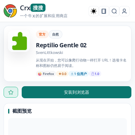
Crx
搜搜
一个牛
的扩展和应用商店
X
官方
自然
Reptilio Gentle 02
SvenLittkowski
从现在开始，您可以像爬行动物一样打开 URL！选项卡名
称和图标仍然易于阅读。
Firefox
0.0
1 位用户
1.0
安装到浏览器
截图预览