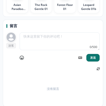
Avian
The Rock
Forest Floor
Leopard
Paradiso
Gentle 01
01
Gentle 01b
Gentle 01
留言
游客
0/500
发送
没有留言