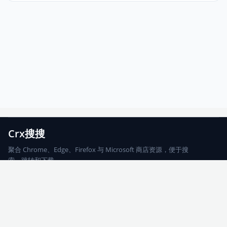
Crx搜搜
聚合 Chrome、Edge、Firefox 与 Microsoft 商店资源，便于搜
索、跳转和下载。
Chrome
Edge
Firefox
Microsoft
搜索
每期精选
更新日志
友情链接