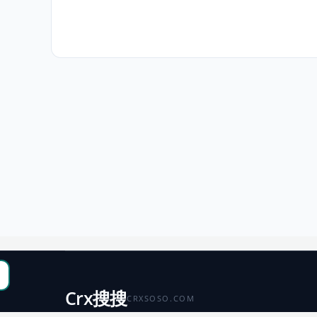
Crx搜搜
CRXSOSO.COM