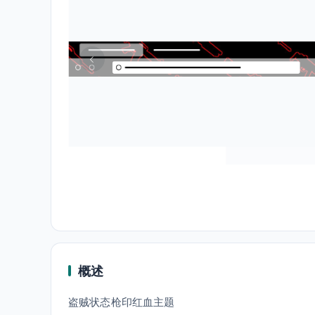
概述
盗贼状态枪印红血主题