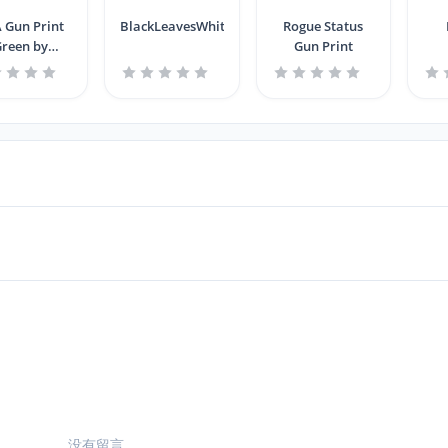
 Gun Print
BlackLeavesWhiteSmoke
Rogue Status
reen by
Gun Print
eryDreDay
没有留言