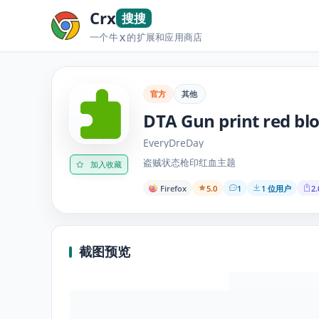
Crx
搜搜
一个牛
的扩展和应用商店
X
官方
其他
DTA Gun print red b
EveryDreDay
盗贼状态枪印红血主题
加入收藏
Firefox
5.0
1
1 位用户
2.
截图预览