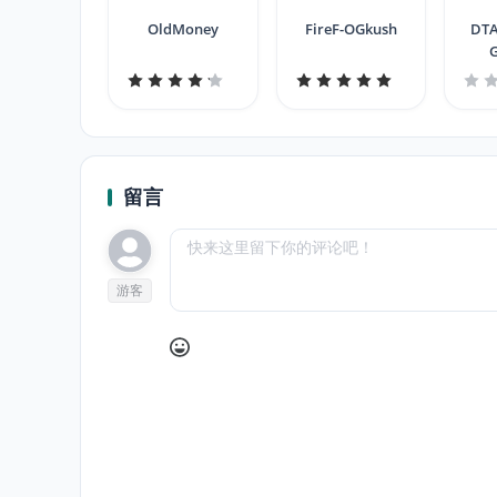
OldMoney
FireF-OGkush
DTA
G
Ev
留言
游客