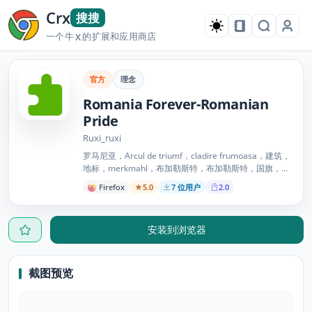
Crx
搜搜
一个牛
的扩展和应用商店
X
官方
理念
Romania Forever-Romanian
Pride
Ruxi_ruxi
罗马尼亚，Arcul de triumf，cladire frumoasa，建筑，
地标，merkmahl，布加勒斯特，布加勒斯特，国旗，罗
马尼亚国旗，爱国，国家，国家，蓝色，红色，黄色，天
Firefox
5.0
7 位用户
2.0
空，阳光明媚，乐观，树木，树，自然，建筑，令人印象
深刻，美丽，精彩，高品质，美丽，漂亮，少女
安装到浏览器
截图预览