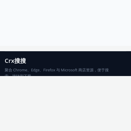
Crx搜搜
聚合 Chrome、Edge、Firefox 与 Microsoft 商店资源，便于搜
索、跳转和下载。
Chrome
Edge
Firefox
Microsoft
搜索
每期精选
更新日志
友情链接
© 2026 CRX搜搜
网站地图
友情链接