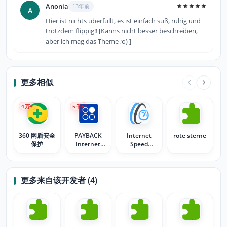
Anonia
13年前
A
Hier ist nichts überfüllt, es ist einfach süß, ruhig und
trotzdem flippig!! [Kanns nicht besser beschreiben,
aber ich mag das Theme ;o) ]
更多相似
4
万+
5
千+
360 网盾安全
PAYBACK
Internet
rote sterne
保护
Internet
Speed
Assistent
Tester
(PIA)
更多来自该开发者 (4)