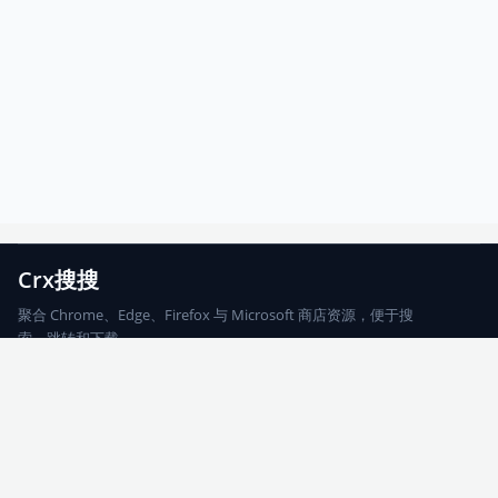
Crx搜搜
聚合 Chrome、Edge、Firefox 与 Microsoft 商店资源，便于搜
索、跳转和下载。
Chrome
Edge
Firefox
Microsoft
搜索
每期精选
更新日志
友情链接