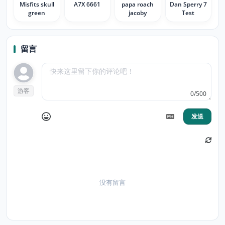
Misfits skull
A7X 6661
papa roach
Dan Sperry 7
green
jacoby
Test
留言
游客
0/500
发送
没有留言