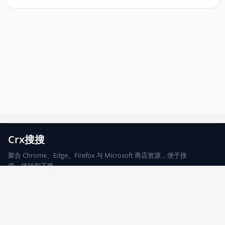
Crx搜搜
聚合 Chrome、Edge、Firefox 与 Microsoft 商店资源，便于搜
索、跳转和下载。
Chrome
Edge
Firefox
Microsoft
搜索
每期精选
更新日志
友情链接