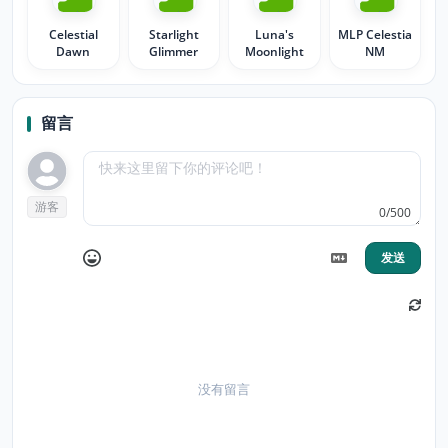
Celestial
Starlight
Luna's
MLP Celestia
Dawn
Glimmer
Moonlight
NM
留言
游客
0/500
发送
没有留言