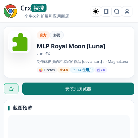
Crx
搜搜
一个牛
的扩展和应用商店
X
官方
影视
MLP Royal Moon [Luna]
zuneFX
制作此皮肤的艺术家的作品 [deviantart]：- MagnaLuna
Firefox
4.8
114 位用户
7.0
安装到浏览器
截图预览