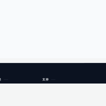
类
支持
工作流程与规划
油小猴
教育
网站地图
购物