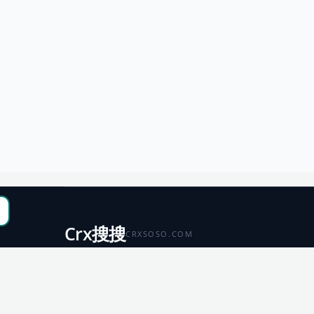
Crx搜搜
CRXSOSO.COM
聚合 Chrome、Edge、Firefox 与 Microsoft 商店资源，
便于搜索、跳转和下载。