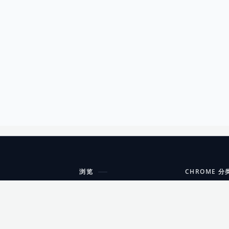
浏览
CHROME 分
每期精选
工具
搜索扩展
沟通
更新日志
开发者工具