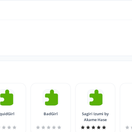
quidGirl
BadGirl
Sagiri Izumi by
Akame Hase