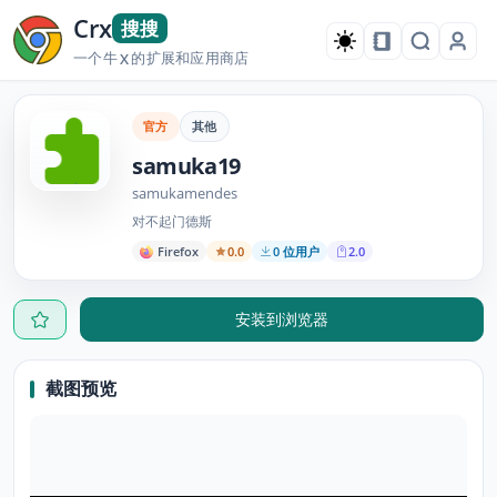
Crx
搜搜
一个牛
的扩展和应用商店
X
官方
其他
samuka19
samukamendes
对不起门德斯
Firefox
0.0
0 位用户
2.0
安装到浏览器
截图预览