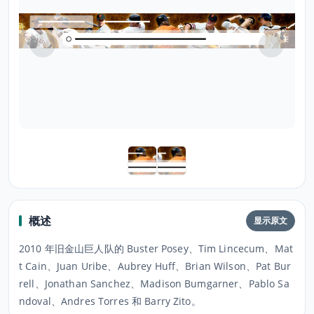
概述
显示原文
2010 年旧金山巨人队的 Buster Posey、Tim Lincecum、Mat
t Cain、Juan Uribe、Aubrey Huff、Brian Wilson、Pat Bur
rell、Jonathan Sanchez、Madison Bumgarner、Pablo Sa
ndoval、Andres Torres 和 Barry Zito。