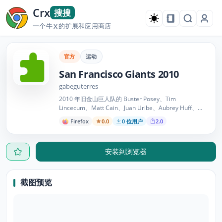
Crx
搜搜
一个牛
的扩展和应用商店
X
官方
运动
San Francisco Giants 2010
gabeguterres
2010 年旧金山巨人队的 Buster Posey、Tim
Lincecum、Matt Cain、Juan Uribe、Aubrey Huff、
Brian Wilson、Pat Burrell、Jonathan Sanchez、
Firefox
0.0
0 位用户
2.0
Madison Bumgarner、Pablo Sandoval、Andres
Torres 和 Barry Zito。
安装到浏览器
截图预览