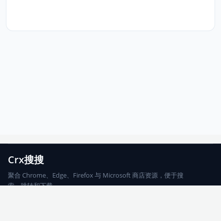
Crx搜搜
聚合 Chrome、Edge、Firefox 与 Microsoft 商店资源，便于搜
索、跳转和下载。
Chrome
Edge