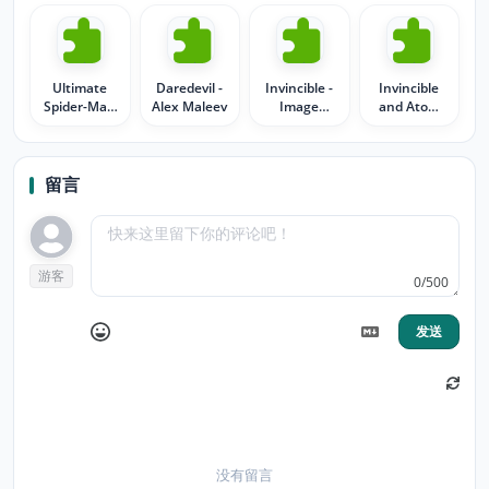
Ultimate
Daredevil -
Invincible -
Invincible
Spider-Man
Alex Maleev
Image
and Atom
by Mark
Comics
Eve
Bagley
留言
游客
0/500
发送
没有留言